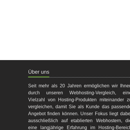
Was ist Typo3-Hosting?
Welche Kosten entstehen für Typo3-Hosti
Wie installiere ich Typo3 in meinem Hosti
Über uns
Seit mehr als 20 Jahren ermöglichen wir Ihne
durch unseren Webhosting-Vergleich, ein
Vielzahl von Hosting-Produkten miteinander z
vergleichen, damit Sie als Kunde das passend
Angebot finden können. Unser Fokus liegt dabe
ausschließlich auf etablierten Webhostern, di
eine langjährige Erfahrung im Hosting-Bereic