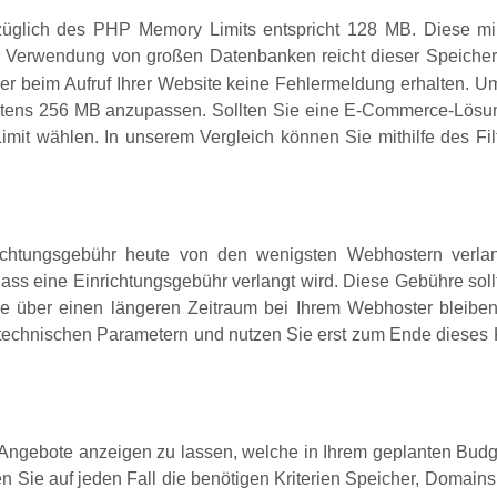
züglich des PHP Memory Limits entspricht 128 MB. Diese min
der Verwendung von großen Datenbanken reicht dieser Speicher
er beim Aufruf Ihrer Website keine Fehlermeldung erhalten. U
stens 256 MB anzupassen. Sollten Sie eine E-Commerce-Lösu
Limit wählen. In unserem Vergleich können Sie mithilfe des 
ichtungsgebühr heute von den wenigsten Webhostern verl
dass eine Einrichtungsgebühr verlangt wird. Diese Gebühre sol
e über einen längeren Zeitraum bei Ihrem Webhoster bleiben,
technischen Parametern und nutzen Sie erst zum Ende dieses 
 Angebote anzeigen zu lassen, welche in Ihrem geplanten Budge
 Sie auf jeden Fall die benötigen Kriterien Speicher, Domain