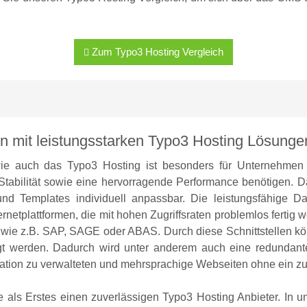
Zum Typo3 Hosting Vergleich
en mit leistungsstarken Typo3 Hosting Lösungen
e auch das Typo3 Hosting ist besonders für Unternehmen 
Stabilität sowie eine hervorragende Performance benötigen. 
d Templates individuell anpassbar. Die leistungsfähige Dat
netplattformen, die mit hohen Zugriffsraten problemlos fertig w
e z.B. SAP, SAGE oder ABAS. Durch diese Schnittstellen kön
t werden. Dadurch wird unter anderem auch eine redundante
lation zu verwalteten und mehrsprachige Webseiten ohne ein zus
 als Erstes einen zuverlässigen Typo3 Hosting Anbieter. In u