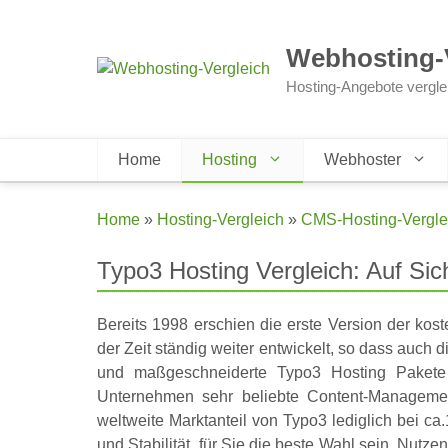
Zum
Inhalt
Webhosting-
springen
Hosting-Angebote vergle
Home
Hosting
Webhoster
Home
»
Hosting-Vergleich
»
CMS-Hosting-Vergle
Typo3 Hosting Vergleich: Auf Sich
Bereits 1998 erschien die erste Version der k
der Zeit ständig weiter entwickelt, so dass au
und maßgeschneiderte Typo3 Hosting Pakete 
Unternehmen sehr beliebte Content-Manageme
weltweite Marktanteil von Typo3 lediglich bei ca
und Stabilität, für Sie die beste Wahl sein. Nu