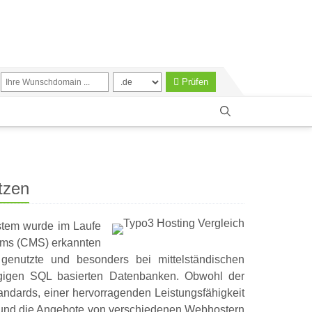
Prüfen
etzen
stem wurde im Laufe
tems (CMS) erkannten
enutzte und besonders bei mittelständischen
gigen SQL basierten Datenbanken. Obwohl der
tandards, einer hervorragenden Leistungsfähigkeit
MS und die Angebote von verschiedenen Webhostern