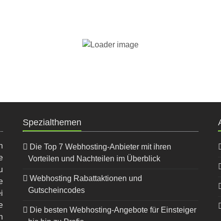
ng?
ng-Paket?
Spezialthemen
n
Die Top 7 Webhosting-Anbieter mit ihren
e
Vorteilen und Nachteilen im Überblick
u
Webhosting Rabattaktionen und
e
Gutscheincodes
i
e
Die besten Webhosting-Angebote für Einsteiger
h