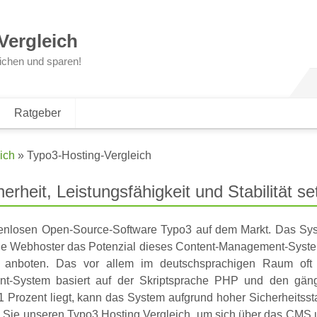
Vergleich
ichen und sparen!
Ratgeber
ich
»
Typo3-Hosting-Vergleich
erheit, Leistungsfähigkeit und Stabilität s
ostenlosen Open-Source-Software Typo3 auf dem Markt. Das Sy
ch die Webhoster das Potenzial dieses Content-Management-Sys
anboten. Das vor allem im deutschsprachigen Raum oft g
nt-System basiert auf der Skriptsprache PHP und den gän
.1 Prozent liegt, kann das System aufgrund hoher Sicherheitss
tzen Sie unseren Typo3 Hosting Vergleich, um sich über das C