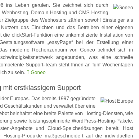
 ins Leben gerufen. Sie zeichnet sich durch
hen Webhosting, Domain-Hosting und CMS-Hosting
ur Zielgruppe des Webhosters zählen sowohl Einsteiger als
Nutzern das Einrichten und das Betreiben einer eigenen
 die clickStart-Funktion eine unkomplizierte Installation von
staltungssoftware „easyPage“ bei der Erstellung einer
. Das moderne Rechenzentrum von Goneo befindet sich in
schwindigkeitsnetzwerk angebunden, was eine schnelle
 kompetente Support-Team steht Ihnen an fünf Wochentagen
lich zu sein.
Goneo
 mit erstklassigem Support
vider Europas. Das bereits 1997 gegründete
nd Geschäftskunden und verwaltet über eine
t beinhaltet eine breite Palette von Hosting-Diensten, wie
ierung sowie leistungsoptimierte WordPress-Hosting-Pakete.
ten-Angebote und Cloud-Speicherlösungen bereit. Host
 Hosting-Produkte maßgeschneidert auf die individuellen