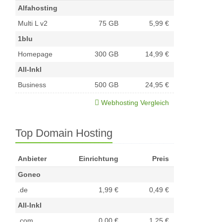
Alfahosting
Multi L v2
75 GB
5,99 €
1blu
Homepage
300 GB
14,99 €
All-Inkl
Business
500 GB
24,95 €
Webhosting Vergleich
Top Domain Hosting
Anbieter
Einrichtung
Preis
Goneo
.de
1,99 €
0,49 €
All-Inkl
.com
0,00 €
1,25 €